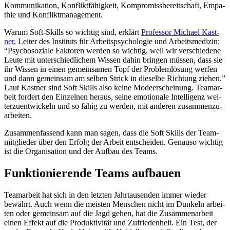
Kom­mu­ni­ka­tion, Kon­flikt­fä­hig­keit, Kom­pro­miss­be­reit­schaft, Empa­
thie und Kon­flikt­ma­nage­ment.
Warum Soft-Skills so wich­tig sind, erklärt
Pro­fes­sor Michael Kast­
ner
, Leiter des Insti­tuts für Arbeits­psy­cho­lo­gie und Arbeits­me­di­zin: ​
“Psy­cho­so­ziale Fak­to­ren werden so wich­tig, weil wir ver­schie­dene
Leute mit unter­schied­li­chem Wissen dahin brin­gen müssen, dass sie
ihr Wissen in einen gemein­sa­men Topf der Pro­blem­lö­sung werfen
und dann gemein­sam am selben Strick in die­selbe Rich­tung ziehen.”
Laut Kast­ner sind Soft Skills also keine Mode­er­schei­nung. Team­ar­
beit for­dert den Ein­zel­nen heraus, seine emo­tio­nale Intel­li­genz wei­
ter­zu­ent­wi­ckeln und so fähig zu werden, mit ande­ren zusam­men­zu­
ar­bei­ten.
Zusam­men­fas­send kann man sagen, dass die Soft Skills der Team­
mit­glie­der über den Erfolg der Arbeit ent­schei­den. Genauso wich­tig
ist die Orga­ni­sa­tion und der Aufbau des Teams.
Funk­tio­nie­rende Teams auf­bauen
Team­ar­beit hat sich in den letz­ten Jahr­tau­sen­den immer wieder
bewährt. Auch wenn die meis­ten Men­schen nicht im Dun­keln arbei­
ten oder gemein­sam auf die Jagd gehen, hat die Zusam­men­ar­beit
einen Effekt auf die Pro­duk­ti­vi­tät und Zufrie­den­heit. Ein Test, der