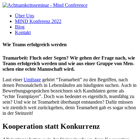
Über Uns
MIND Konferenz 2022
Blog
Kontakt
Wie Teams erfolgreich werden
Team­ar­beit: Fluch oder Segen? Wir gehen der Frage nach, wie
Teams erfolg­reich werden und wie aus einer Gruppe von Men­
schen eine echte Mann­schaft wird.
Laut einer
Umfrage
gehört ​“Team­ar­beit” zu den Begrif­fen, nach
denen Per­so­nal­chefs in Lebens­läu­fen am häu­figs­ten suchen. Auch in
Bewer­bungs­ge­sprä­chen bezeich­nen sich Kan­di­da­ten gerne als ​
“echte Team­player”. Doch was bedeu­tet es eigent­lich, team­fä­hig zu
sein? Und wie ist Team­ar­beit über­haupt ent­stan­den? Dafür müssen
wir ziem­lich weit zurück­ge­hen, denn Team­ar­beit gab es sogar schon
in der Stein­zeit!
Koope­ra­tion statt Kon­kur­renz