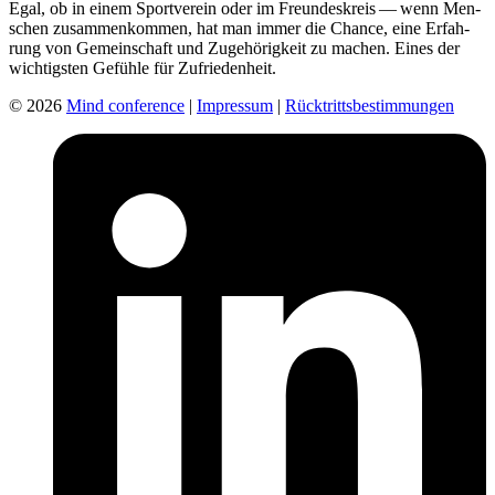
Egal, ob in einem Sport­ver­ein oder im Freun­des­kreis — wenn Men­
schen zusam­men­kom­men, hat man immer die Chance, eine Erfah­
rung von Gemein­schaft und Zuge­hö­rig­keit zu machen. Eines der
wich­tigs­ten Gefühle für Zufrie­den­heit.
© 2026
Mind conference
|
Impressum
|
Rücktrittsbestimmungen