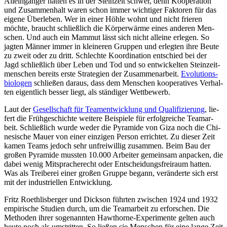
Allein­gän­ger hatten es in der Stein­zeit schwer, denn Koope­ra­tion
und Zusam­men­halt waren schon immer wich­ti­ger Fak­to­ren für das
eigene Über­le­ben. Wer in einer Höhle wohnt und nicht frie­ren
möchte, braucht schließ­lich die Kör­per­wärme eines ande­ren Men­
schen. Und auch ein Mammut lässt sich nicht alleine erle­gen. So
jagten Männer immer in klei­ne­ren Grup­pen und erleg­ten ihre Beute
zu zweit oder zu dritt. Schlechte Koor­di­na­tion ent­schied bei der
Jagd schließ­lich über Leben und Tod und so ent­wi­ckel­ten Stein­zeit­
men­schen bereits erste Stra­te­gien der Zusam­men­ar­beit.
Evo­lu­ti­ons­
bio­logen
schlie­ßen daraus, dass dem Men­schen koope­ra­ti­ves Ver­hal­
ten eigent­lich besser liegt, als stän­di­ger Wett­be­werb.
Laut der
Gesell­schaft für Teament­wick­lung und Qua­li­fi­zie­rung
, lie­
fert die Früh­ge­schichte wei­tere Bei­spiele für erfolg­rei­che Team­ar­
beit. Schließ­lich wurde weder die Pyra­mide von Giza noch die Chi­
ne­si­sche Mauer von einer ein­zi­gen Person errich­tet. Zu dieser Zeit
kamen Teams jedoch sehr unfrei­wil­lig zusam­men. Beim Bau der
großen Pyra­mide muss­ten 10.000 Arbei­ter gemein­sam anpa­cken, die
dabei wenig Mit­spra­che­recht oder Ent­schei­dungs­frei­raum hatten.
Was als Trei­be­rei einer großen Gruppe begann, ver­än­derte sich erst
mit der indus­tri­el­len Ent­wick­lung.
Fritz Roeth­lis­ber­ger und Dick­son führ­ten zwi­schen 1924 und 1932
empi­ri­sche Stu­dien durch, um die Team­ar­beit zu erfor­schen. Die
Metho­den ihrer soge­nann­ten Haw­t­horne-Expe­ri­mente gelten auch
heute noch als umstrit­ten. So ließen sie Men­schen für eine lange Zeit