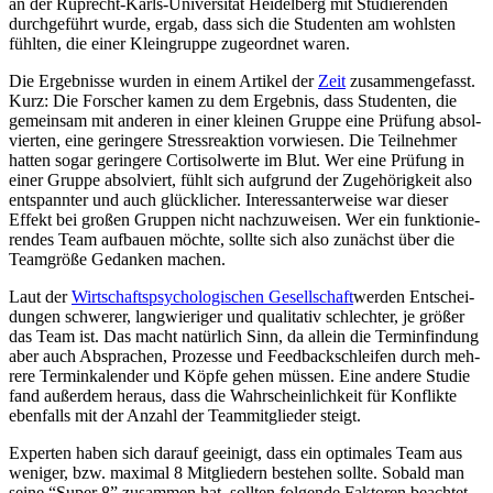
an der Ruprecht-Karls-Uni­ver­si­tät Hei­del­berg mit Stu­die­ren­den
durch­ge­führt wurde, ergab, dass sich die Stu­den­ten am wohls­ten
fühl­ten, die einer Klein­gruppe zuge­ord­net waren.
Die Ergeb­nisse wurden in einem Arti­kel der
Zeit
zusam­men­ge­fasst.
Kurz: Die For­scher kamen zu dem Ergeb­nis, dass Stu­den­ten, die
gemein­sam mit ande­ren in einer klei­nen Gruppe eine Prü­fung absol­
vier­ten, eine gerin­gere Stress­re­ak­tion vor­wie­sen. Die Teil­neh­mer
hatten sogar gerin­gere Cor­ti­sol­werte im Blut. Wer eine Prü­fung in
einer Gruppe absol­viert, fühlt sich auf­grund der Zuge­hö­rig­keit also
ent­spann­ter und auch glück­li­cher. Inter­es­san­ter­weise war dieser
Effekt bei großen Grup­pen nicht nach­zu­wei­sen. Wer ein funk­tio­nie­
ren­des Team auf­bauen möchte, sollte sich also zunächst über die
Team­größe Gedan­ken machen.
Laut der
Wirt­schafts­psy­cho­lo­gi­schen Gesell­schaft
werden Ent­schei­
dun­gen schwe­rer, lang­wie­ri­ger und qua­li­ta­tiv schlech­ter, je größer
das Team ist. Das macht natür­lich Sinn, da allein die Ter­min­fin­dung
aber auch Abspra­chen, Pro­zesse und Feed­back­schlei­fen durch meh­
rere Ter­min­ka­len­der und Köpfe gehen müssen. Eine andere Studie
fand außer­dem heraus, dass die Wahr­schein­lich­keit für Kon­flikte
eben­falls mit der Anzahl der Team­mit­glie­der steigt.
Exper­ten haben sich darauf geei­nigt, dass ein opti­ma­les Team aus
weni­ger, bzw. maxi­mal 8 Mit­glie­dern bestehen sollte. Sobald man
seine ​“Super 8” zusam­men hat, soll­ten fol­gende Fak­to­ren beach­tet