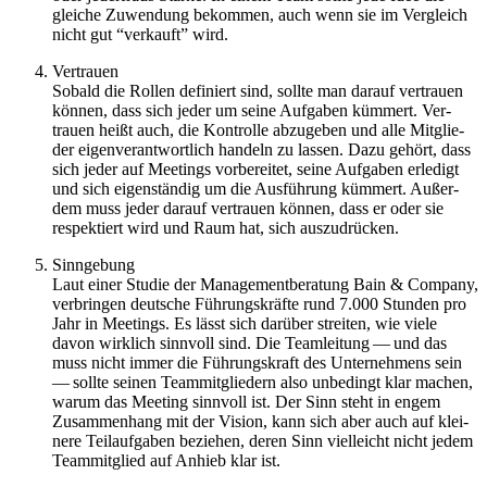
glei­che Zuwen­dung bekom­men, auch wenn sie im Ver­gleich
nicht gut ​“ver­kauft” wird.
Ver­trauen
Sobald die Rollen defi­niert sind, sollte man darauf ver­trauen
können, dass sich jeder um seine Auf­ga­ben küm­mert. Ver­
trauen heißt auch, die Kon­trolle abzu­ge­ben und alle Mit­glie­
der eigen­ver­ant­wort­lich han­deln zu lassen. Dazu gehört, dass
sich jeder auf Mee­tings vor­be­rei­tet, seine Auf­ga­ben erle­digt
und sich eigen­stän­dig um die Aus­füh­rung küm­mert. Außer­
dem muss jeder darauf ver­trauen können, dass er oder sie
respek­tiert wird und Raum hat, sich aus­zu­drü­cken.
Sinn­ge­bung
Laut einer Studie der Manage­ment­be­ra­tung Bain & Com­pany,
ver­brin­gen deut­sche Füh­rungs­kräfte rund 7.000 Stun­den pro
Jahr in Mee­tings. Es lässt sich dar­über strei­ten, wie viele
davon wirk­lich sinn­voll sind. Die Team­lei­tung — und das
muss nicht immer die Füh­rungs­kraft des Unter­neh­mens sein
— sollte seinen Team­mit­glie­dern also unbe­dingt klar machen,
warum das Mee­ting sinn­voll ist. Der Sinn steht in engem
Zusam­men­hang mit der Vision, kann sich aber auch auf klei­
nere Teil­auf­ga­ben bezie­hen, deren Sinn viel­leicht nicht jedem
Team­mit­glied auf Anhieb klar ist.