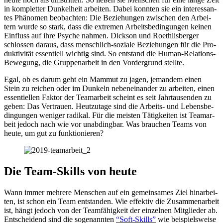
in kom­plet­ter Dun­kel­heit arbei­ten. Dabei konn­ten sie ein inter­es­san­
tes Phä­no­men beob­ach­ten: Die Bezie­hun­gen zwi­schen den Arbei­
tern wurde so stark, dass die extre­men Arbeits­be­din­gun­gen keinen
Ein­fluss auf ihre Psyche nahmen. Dick­son und Roeth­lis­ber­ger
schlos­sen daraus, dass mensch­lich-soziale Bezie­hun­gen für die Pro­
duk­ti­vi­tät essen­ti­ell wich­tig sind. So ent­stand die Human-Rela­ti­ons-
Bewe­gung, die Grup­pen­ar­beit in den Vor­der­grund stellte.
Egal, ob es darum geht ein Mammut zu jagen, jeman­dem einen
Stein zu rei­chen oder im Dun­keln neben­ein­an­der zu arbei­ten, einen
essen­ti­el­len Faktor der Team­ar­beit scheint es seit Jahr­tau­sen­den zu
geben: Das Ver­trauen. Heut­zu­tage sind die Arbeits- und Lebens­be­
din­gun­gen weni­ger radi­kal. Für die meis­ten Tätig­kei­ten ist Team­ar­
beit jedoch nach wie vor unab­ding­bar. Was brau­chen Teams von
heute, um gut zu funk­tio­nie­ren?
Die Team-Skills von heute
Wann immer meh­rere Men­schen auf ein gemein­sa­mes Ziel hin­ar­bei­
ten, ist schon ein Team ent­stan­den. Wie effek­tiv die Zusam­men­ar­beit
ist, hängt jedoch von der Team­fä­hig­keit der ein­zel­nen Mit­glie­der ab.
Ent­schei­dend sind die soge­nann­ten ​
“Soft-Skills”
wie bei­spiels­weise