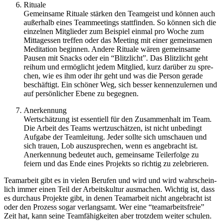
Rituale
Gemein­same Rituale stär­ken den Team­geist und können auch
außer­halb eines Team­mee­tings statt­fin­den. So können sich die
ein­zel­nen Mit­glie­der zum Bei­spiel einmal pro Woche zum
Mit­tag­es­sen tref­fen oder das Mee­ting mit einer gemein­sa­men
Medi­ta­tion begin­nen. Andere Rituale wären gemein­same
Pausen mit Snacks oder ein ​“Blitz­licht”. Das Blitz­licht geht
reihum und ermög­licht jedem Mit­glied, kurz dar­über zu spre­
chen, wie es ihm oder ihr geht und was die Person gerade
beschäf­tigt. Ein schö­ner Weg, sich besser ken­nen­zu­ler­nen und
auf per­sön­li­cher Ebene zu begeg­nen.
Aner­ken­nung
Wert­schät­zung ist essen­ti­ell für den Zusam­men­halt im Team.
Die Arbeit des Teams wert­zu­schät­zen, ist nicht unbe­dingt
Auf­gabe der Team­lei­tung. Jeder sollte sich umschauen und
sich trauen, Lob aus­zu­spre­chen, wenn es ange­bracht ist.
Aner­ken­nung bedeu­tet auch, gemein­same Teil­er­folge zu
feiern und das Ende eines Pro­jekts so rich­tig zu zele­brie­ren.
Team­ar­beit gibt es in vielen Beru­fen und wird und wird wahr­schein­
lich immer einen Teil der Arbeits­kul­tur aus­ma­chen. Wich­tig ist, dass
es durch­aus Pro­jekte gibt, in denen Team­ar­beit nicht ange­bracht ist
oder den Pro­zess sogar ver­lang­samt. Wer eine ​“team­ar­beits­freie”
Zeit hat, kann seine Team­fä­hig­kei­ten aber trotz­dem weiter schu­len.