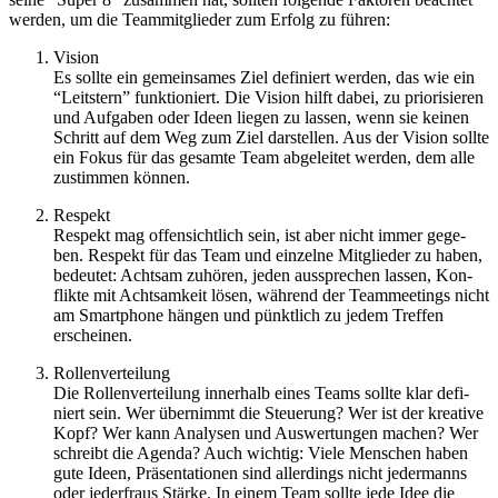
werden, um die Team­mit­glie­der zum Erfolg zu führen:
Vision
Es sollte ein gemein­sa­mes Ziel defi­niert werden, das wie ein ​
“Leit­stern” funk­tio­niert. Die Vision hilft dabei, zu prio­ri­sie­ren
und Auf­ga­ben oder Ideen liegen zu lassen, wenn sie keinen
Schritt auf dem Weg zum Ziel dar­stel­len. Aus der Vision sollte
ein Fokus für das gesamte Team abge­lei­tet werden, dem alle
zustim­men können.
Respekt
Respekt mag offen­sicht­lich sein, ist aber nicht immer gege­
ben. Respekt für das Team und ein­zelne Mit­glie­der zu haben,
bedeu­tet: Acht­sam zuhö­ren, jeden aus­spre­chen lassen, Kon­
flikte mit Acht­sam­keit lösen, wäh­rend der Team­mee­tings nicht
am Smart­phone hängen und pünkt­lich zu jedem Tref­fen
erschei­nen.
Rol­len­ver­tei­lung
Die Rol­len­ver­tei­lung inner­halb eines Teams sollte klar defi­
niert sein. Wer über­nimmt die Steue­rung? Wer ist der krea­tive
Kopf? Wer kann Ana­ly­sen und Aus­wer­tun­gen machen? Wer
schreibt die Agenda? Auch wich­tig: Viele Men­schen haben
gute Ideen, Prä­sen­ta­tio­nen sind aller­dings nicht jeder­manns
oder jeder­fraus Stärke. In einem Team sollte jede Idee die